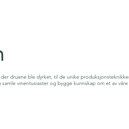
p
Smakings
Medlems info
n
der druene ble dyrket, til de unike produksjonsteknikk
å samle vinentusiaster og bygge kunnskap om et av våre f