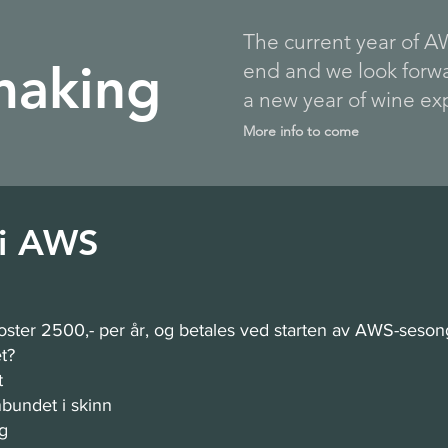
The current year of 
making
end and we look forwa
a new year of wine exp
More info to come
i AWS
ster 2500,- per år, og betales ved starten av AWS-seson
t?
t
bundet i skinn
g