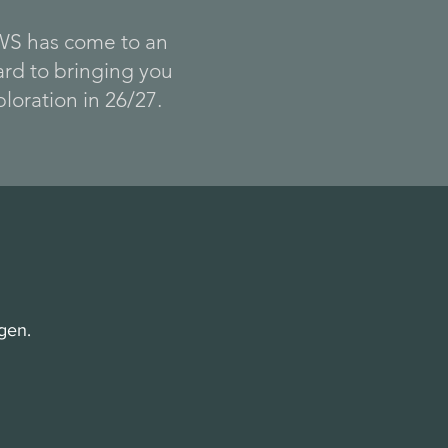
AWS has come to an
rd to bringing you
loration in 26/27.
gen.