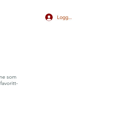
Logg inn
ene som
avoritt-